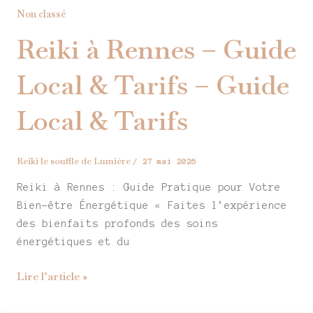
Reiki
Non classé
à
Reiki à Rennes – Guide
Rennes
–
Local & Tarifs – Guide
Guide
Local
Local & Tarifs
&
Tarifs
–
Reiki le souffle de Lumière
/
27 mai 2026
Guide
Reiki à Rennes : Guide Pratique pour Votre
Local
Bien-être Énergétique « Faites l’expérience
&
des bienfaits profonds des soins
Tarifs
énergétiques et du
Lire l’article »