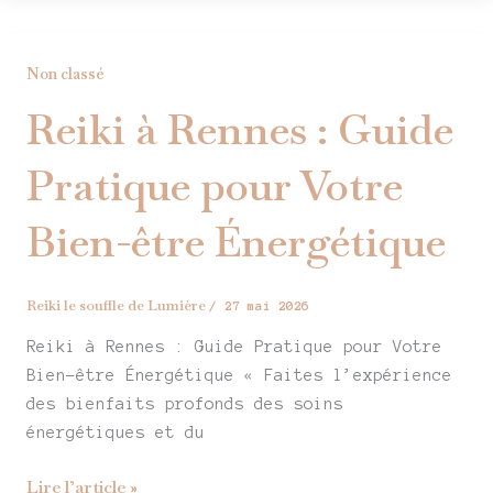
Reiki
Non classé
à
Reiki à Rennes : Guide
Rennes
:
Pratique pour Votre
Guide
Pratique
Bien-être Énergétique
pour
Votre
Bien-
Reiki le souffle de Lumière
/
27 mai 2026
être
Reiki à Rennes : Guide Pratique pour Votre
Énergétique
Bien-être Énergétique « Faites l’expérience
des bienfaits profonds des soins
énergétiques et du
Lire l’article »