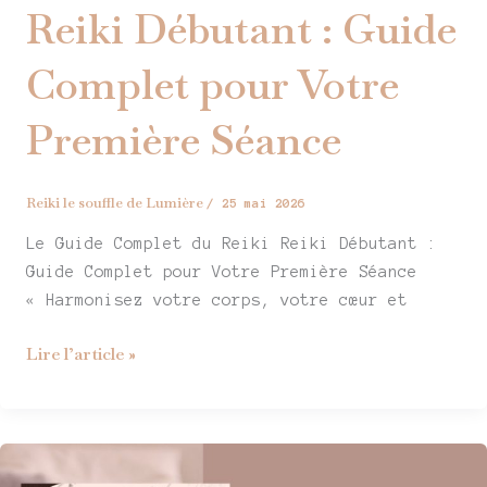
Débutant
Reiki Débutant : Guide
:
Guide
Complet pour Votre
Complet
pour
Première Séance
Votre
Première
Séance
Reiki le souffle de Lumière
/
25 mai 2026
Le Guide Complet du Reiki Reiki Débutant :
Guide Complet pour Votre Première Séance
« Harmonisez votre corps, votre cœur et
Lire l’article »
Vampire
énergétique