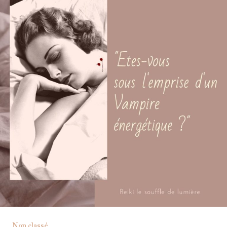
:
reconnaître
et
se
protéger
des
personnes
toxiques
|
Reiki
le
Souffle
de
Lumière
Non classé