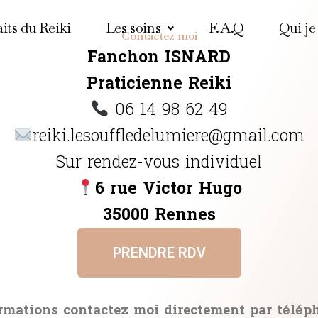
its du Reiki​
Les soins
F.A.Q
Qui je 
Contactez moi
Fanchon ISNARD
Praticienne Reiki
06 14 98 62 49
reiki.lesouffledelumiere@gmail.com
Sur rendez-vous individuel
6 rue Victor Hugo
35000 Rennes
PRENDRE RDV
ormations contactez moi directement par téléph